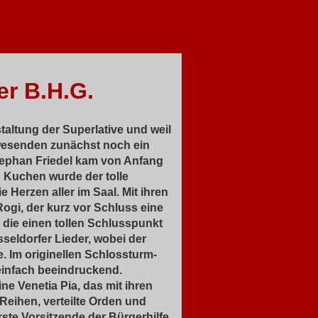
r B.H.G.
altung der Superlative und weil
nwesenden zunächst noch ein
tephan Friedel kam von Anfang
 Kuchen wurde der tolle
Herzen aller im Saal. Mit ihren
 Rogi, der kurz vor Schluss eine
 die einen tollen Schlusspunkt
seldorfer Lieder, wobei der
. Im originellen Schlossturm-
 einfach beeindruckend.
ne Venetia Pia, das mit ihren
Reihen, verteilte Orden und
rste Vorsitzende der Bürgerhilfe