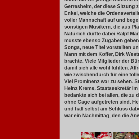
Gerresheim, der diese Sitzung z
Enkel, welche die Ordensvertei
voller Mannschaft auf und bege
sonstigen Musikern, die aus Pl
Natürlich durfte dabei Ralpf Ma
musste ebenso Zugaben geben wi
Songs, neue Titel vorstellten 
Mann mit dem Koffer, Dirk Wes
brachte. Viele Mitglieder der B
damit sich alle wohl fühlten. 
wie zwischendurch für eine tol
Viel Prominenz war zu sehen. St
Heinz Krems, Staatssekretär i
bedankte sich bei allen, die z
ohne Gage aufgetreten sind. He
und half selbst am Schluss dabei
war ein Nachmittag, den die A