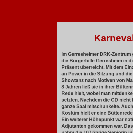
Karneva
Im Gerresheimer DRK-Zentrum ga
die Bürgerhilfe Gerresheim in 
Präsent überreicht. Mit dem Ei
an Power in die Sitzung und d
Showtanz nach Motiven von Mary
8 Jahren ließ sie in ihrer Bütte
Rede hielt, wobei man mitdenken
setzten. Nachdem die CD nicht f
ganze Saal mitschunkelte. Auch
Kostüm hielt er eine Büttenrede
Ein weiterer Höhepunkt war natü
Adjutanten gekommen war. Das P
nahm die 107jährige Seniorin in