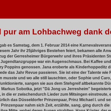
l pur am Lohbachweg dank de
b es Samstag, dem 1. Februar 2014 eine Karnevalsveranst
diesem Jahr ihr 25jähriges Bestehen feiert, bekamen alle A
nzug der Gerresheimer Bürgerwehr und ihres Präsidenten S
ie Jugendtanzgruppe war ein Augenschmaus. Bei Kaffee und
 Poppins genossen. Jana eroberte als Kinderhoppeditz die 
nrede das Jahr Revue passieren. Sie ist eine der Talente wie
 musste und wo alle still lauschten, oder Sophie und Caro,
unktionierte, sangen sie aus dem Stehgreif altbekannte Düs
 Markus Sobotka, jetzt "Dä Jong us Jerresheim" begeisterte
, in die er zwischendurch Lieder zum Mitsingen einstreute,
rlich das Düsseldorfer Prinzenpaar, Prinz Michael I. und sei
rinzenpaar nahm sich Zeit, erzählte, sang, ging durch die 
 ihre Mitte, wobei deren Augen strahlten. Hans Küster, der e