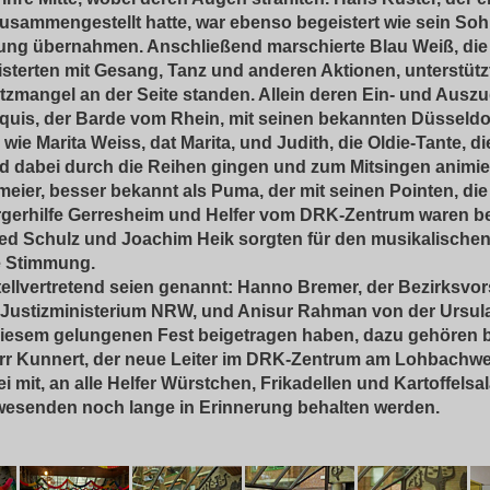
usammengestellt hatte, war ebenso begeistert wie sein Sohn
lung übernahmen. Anschließend marschierte Blau Weiß, die 
isterten mit Gesang, Tanz und anderen Aktionen, unterstüt
atzmangel an der Seite standen. Allein deren Ein- und Ausz
rquis, der Barde vom Rhein, mit seinen bekannten Düsseldor
e Marita Weiss, dat Marita, und Judith, die Oldie-Tante, d
und dabei durch die Reihen gingen und zum Mitsingen animi
tmeier, besser bekannt als Puma, der mit seinen Pointen,
ürgerhilfe Gerresheim und Helfer vom DRK-Zentrum waren bei
Alfred Schulz und Joachim Heik sorgten für den musikalis
le Stimmung.
ellvertretend seien genannt: Hanno Bremer, der Bezirksvors
m Justizministerium NRW, und Anisur Rahman von der Ursul
u diesem gelungenen Fest beigetragen haben, dazu gehören b
rr Kunnert, der neue Leiter im DRK-Zentrum am Lohbachweg
 mit, an alle Helfer Würstchen, Frikadellen und Kartoffelsal
nwesenden noch lange in Erinnerung behalten werden.