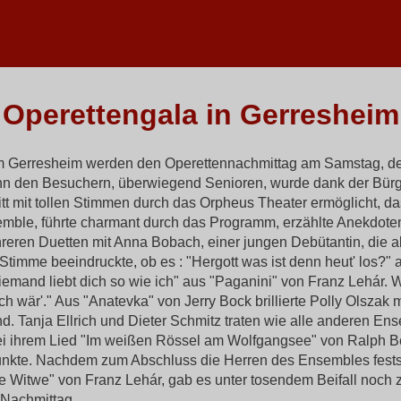
Operettengala in Gerresheim
 Gerresheim werden den Operettennachmittag am Samstag, d
nn den Besuchern, überwiegend Senioren, wurde dank der Bürg
t mit tollen Stimmen durch das Orpheus Theater ermöglicht, das
emble, führte charmant durch das Programm, erzählte Anekdoten
hreren Duetten mit Anna Bobach, einer jungen Debütantin, die 
timme beeindruckte, ob es : "Hergott was ist denn heut' los?"
emand liebt dich so wie ich" aus "Paganini" von Franz Lehár. W
h wär'." Aus "Anatevka" von Jerry Bock brillierte Polly Olszak
. Tanja Ellrich und Dieter Schmitz traten wie alle anderen En
i ihrem Lied "Im weißen Rössel am Wolfgangsee" von Ralph B
kte. Nachdem zum Abschluss die Herren des Ensembles festste
ge Witwe" von Franz Lehár, gab es unter tosendem Beifall noch 
Nachmittag.