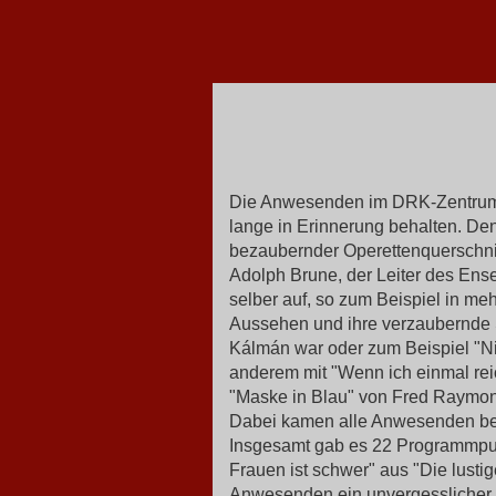
Die Anwesenden im DRK-Zentrum
lange in Erinnerung behalten. De
bezaubernder Operettenquerschnit
Adolph Brune, der Leiter des Ens
selber auf, so zum Beispiel in me
Aussehen und ihre verzaubernde S
Kálmán war oder zum Beispiel "Ni
anderem mit "Wenn ich einmal reic
"Maske in Blau" von Fred Raymond
Dabei kamen alle Anwesenden be
Insgesamt gab es 22 Programmpun
Frauen ist schwer" aus "Die lusti
Anwesenden ein unvergesslicher 