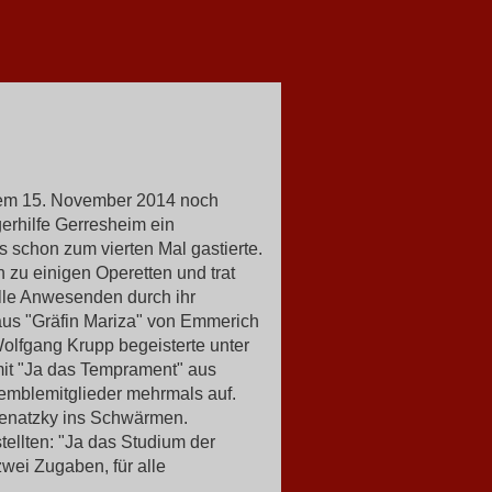
em 15. November 2014 noch
erhilfe Gerresheim ein
 schon zum vierten Mal gastierte.
 zu einigen Operetten und trat
alle Anwesenden durch ihr
 aus "Gräfin Mariza" von Emmerich
olfgang Krupp begeisterte unter
 mit "Ja das Temprament" aus
semblemitglieder mehrmals auf.
enatzky ins Schwärmen.
llten: "Ja das Studium der
zwei Zugaben, für alle