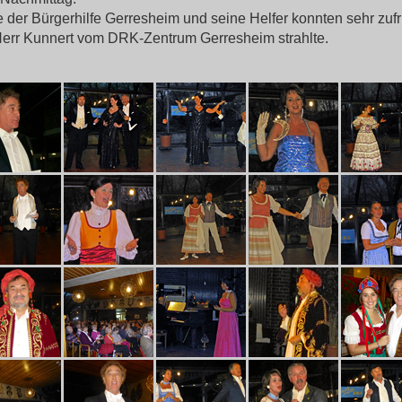
e der Bürgerhilfe Gerresheim und seine Helfer konnten sehr zu
 Herr Kunnert vom DRK-Zentrum Gerresheim strahlte.