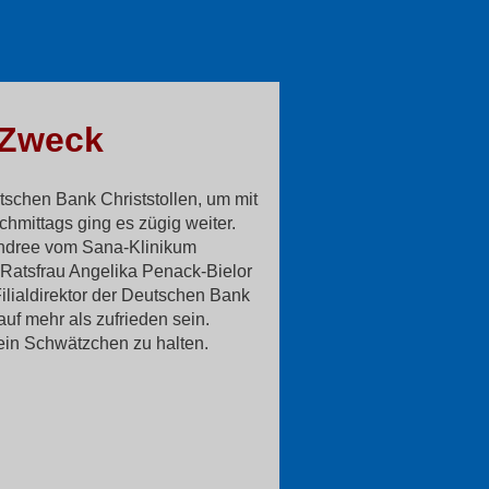
 Zweck
tschen Bank Christstollen, um mit
chmittags ging es zügig weiter.
 Andree vom Sana-Klinikum
 Ratsfrau Angelika Penack-Bielor
ilialdirektor der Deutschen Bank
uf mehr als zufrieden sein.
ein Schwätzchen zu halten.